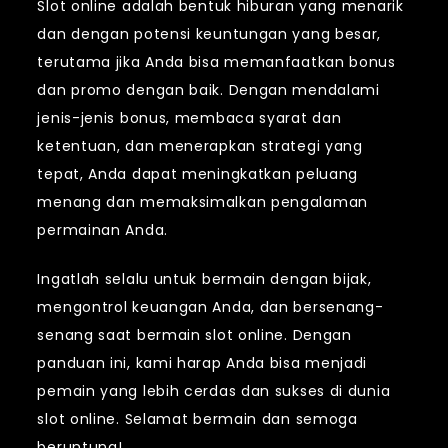
Slot online adalah bentuk hiburan yang menarik
dan dengan potensi keuntungan yang besar,
terutama jika Anda bisa memanfaatkan bonus
dan promo dengan baik. Dengan mendalami
jenis-jenis bonus, membaca syarat dan
ketentuan, dan menerapkan strategi yang
tepat, Anda dapat meningkatkan peluang
menang dan memaksimalkan pengalaman
permainan Anda.
Ingatlah selalu untuk bermain dengan bijak,
mengontrol keuangan Anda, dan bersenang-
senang saat bermain slot online. Dengan
panduan ini, kami harap Anda bisa menjadi
pemain yang lebih cerdas dan sukses di dunia
slot online. Selamat bermain dan semoga
beruntung!