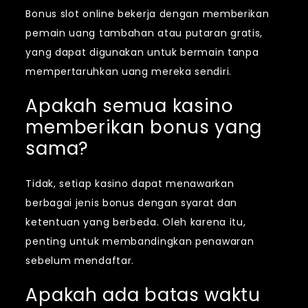
Bonus slot online bekerja dengan memberikan
pemain uang tambahan atau putaran gratis,
yang dapat digunakan untuk bermain tanpa
mempertaruhkan uang mereka sendiri.
Apakah semua kasino
memberikan bonus yang
sama?
Tidak, setiap kasino dapat menawarkan
berbagai jenis bonus dengan syarat dan
ketentuan yang berbeda. Oleh karena itu,
penting untuk membandingkan penawaran
sebelum mendaftar.
Apakah ada batas waktu