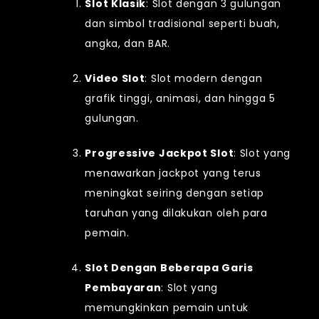
Slot Klasik
: Slot dengan 3 gulungan
dan simbol tradisional seperti buah,
angka, dan BAR.
Video Slot
: Slot modern dengan
grafik tinggi, animasi, dan hingga 5
gulungan.
Progressive Jackpot Slot
: Slot yang
menawarkan jackpot yang terus
meningkat seiring dengan setiap
taruhan yang dilakukan oleh para
pemain.
Slot Dengan Beberapa Garis
Pembayaran
: Slot yang
memungkinkan pemain untuk