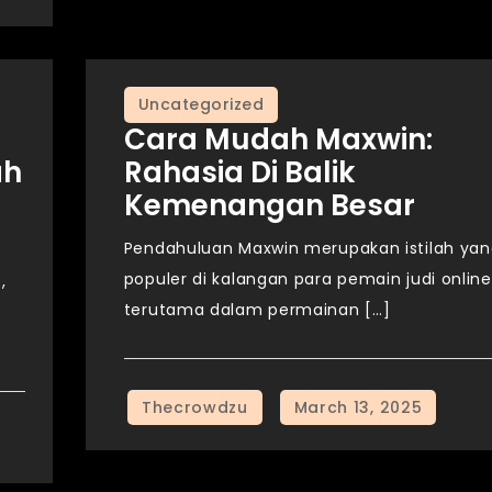
Uncategorized
Cara Mudah Maxwin:
ah
Rahasia Di Balik
Kemenangan Besar
Pendahuluan Maxwin merupakan istilah ya
populer di kalangan para pemain judi online
,
terutama dalam permainan […]