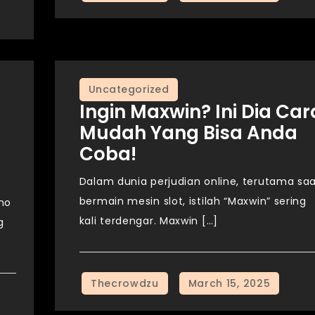
Uncategorized
Ingin Maxwin? Ini Dia Car
Mudah Yang Bisa Anda
Coba!
Dalam dunia perjudian online, terutama sa
bermain mesin slot, istilah “Maxwin” sering
no
kali terdengar. Maxwin […]
g