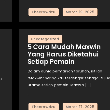
Uncategorized
5 Cara Mudah Maxwin
Yang Harus Diketahui
Setiap Pemain
Dalam dunia permainan taruhan, istilah
“Maxwin” sering kali terdengar sebagai tuju
n
utama setiap pemain. Maxwin […]