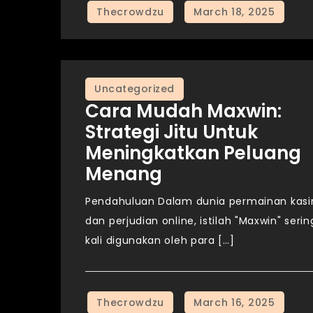
Uncategorized
Cara Mudah Maxwin:
Strategi Jitu Untuk
Meningkatkan Peluang
Menang
Pendahuluan Dalam dunia permainan kasi
dan perjudian online, istilah "Maxwin" serin
kali digunakan oleh para […]