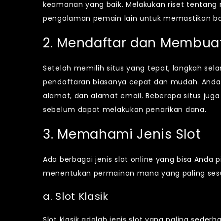
keamanan yang baik. Melakukan riset tentang re
pengalaman pemain lain untuk memastikan b
2. Mendaftar dan Membua
Setelah memilih situs yang tepat, langkah se
pendaftaran biasanya cepat dan mudah. Anda 
alamat, dan alamat email. Beberapa situs jug
sebelum dapat melakukan penarikan dana.
3. Memahami Jenis Slot
Ada berbagai jenis slot online yang bisa Anda 
menentukan permainan mana yang paling ses
a. Slot Klasik
Slot klasik adalah jenis slot yang paling seder