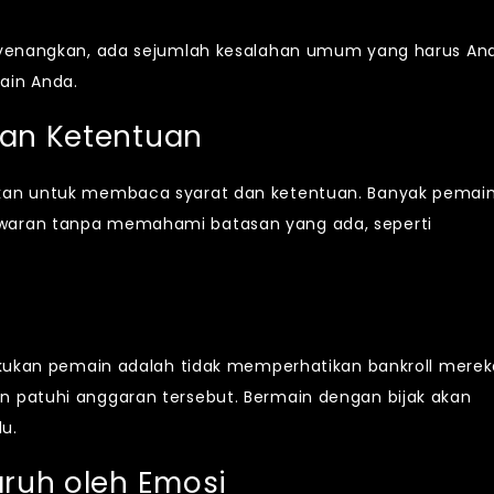
nyenangkan, ada sejumlah kesalahan umum yang harus An
ain Anda.
dan Ketentuan
kan untuk membaca syarat dan ketentuan. Banyak pemai
waran tanpa memahami batasan yang ada, seperti
akukan pemain adalah tidak memperhatikan bankroll merek
 patuhi anggaran tersebut. Bermain dengan bijak akan
u.
aruh oleh Emosi