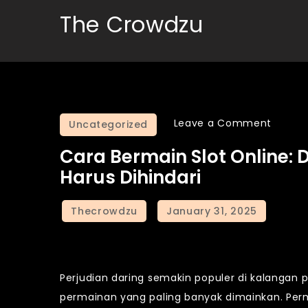
Skip
The Crowdzu
to
content
on
Leave a Comment
Uncategorized
Cara
Cara Bermain Slot Online:
Bermai
Harus Dihindari
Slot
Online:
Dasar-
dasar
dan
Kesala
Perjudian daring semakin populer di kalangan p
yang
permainan yang paling banyak dimainkan. Pe