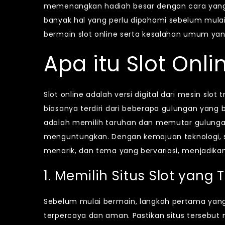
Harus
memenangkan hadiah besar dengan cara yang
Dihinda
banyak hal yang perlu dipahami sebelum mulai
bermain slot online serta kesalahan umum yang
Apa itu Slot Onli
Slot online adalah versi digital dari mesin slot
biasanya terdiri dari beberapa gulungan yang 
adalah memilih taruhan dan memutar gulungan
menguntungkan. Dengan kemajuan teknologi, sl
menarik, dan tema yang bervariasi, menjadika
1. Memilih Situs Slot yang 
Sebelum mulai bermain, langkah pertama yang 
terpercaya dan aman. Pastikan situs tersebut m