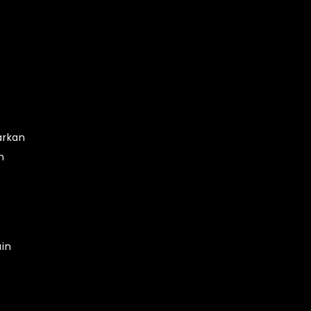
arkan
n
in