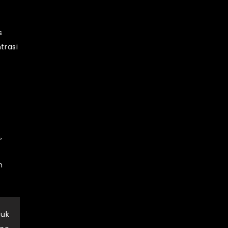
s
trasi
,
h
tuk