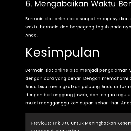
6. Mengabaikan Waktu Be
Bermain slot online bisa sangat mengasyikkan 
waktu bermain dan berpegang teguh pada nya. 
Anda.
Kesimpulan
Bermain slot online bisa menjadi pengalaman
dengan cara yang benar. Dengan memahami d
Anda bisa meningkatkan peluang Anda untuk m
dengan bertanggung jawab, dan jangan ragu 
mulai mengganggu kehidupan sehari-hari Anda
Post
Previous:
Trik Jitu untuk Meningkatkan Kes