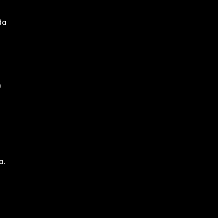
da
n
a.