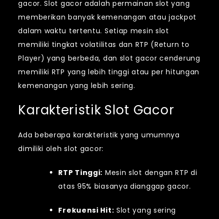
gacor. Slot gacor adalah permainan slot yang
memberikan banyak kemenangan atau jackpot
dalam waktu tertentu. Setiap mesin slot
memiliki tingkat volatilitas dan RTP (Return to
Player) yang berbeda, dan slot gacor cenderung
memiliki RTP yang lebih tinggi atau per hitungan
kemenangan yang lebih sering.
Karakteristik Slot Gacor
Ada beberapa karakteristik yang umumnya
dimiliki oleh slot gacor:
RTP Tinggi:
Mesin slot dengan RTP di
atas 95% biasanya dianggap gacor.
Frekuensi Hit:
Slot yang sering