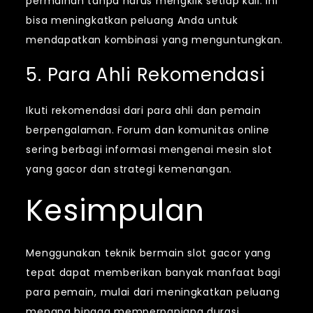
permainan tanpa harus mengklik setiap kali. Ini
bisa meningkatkan peluang Anda untuk
mendapatkan kombinasi yang menguntungkan.
5. Para Ahli Rekomendasi
Ikuti rekomendasi dari para ahli dan pemain
berpengalaman. Forum dan komunitas online
sering berbagi informasi mengenai mesin slot
yang gacor dan strategi kemenangan.
Kesimpulan
Menggunakan teknik bermain slot gacor yang
tepat dapat memberikan banyak manfaat bagi
para pemain, mulai dari meningkatkan peluang
menang hingga memperpanjang durasi