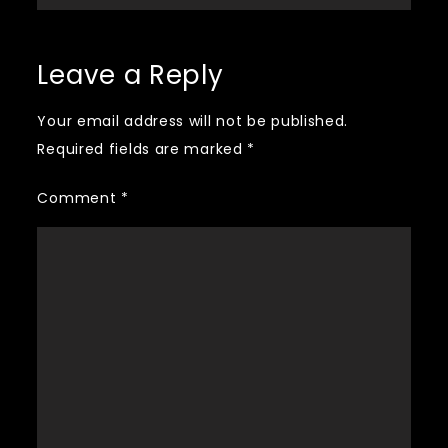
Leave a Reply
Your email address will not be published.
Required fields are marked
*
Comment
*