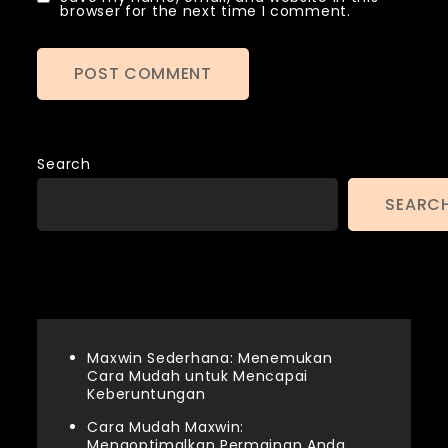
browser for the next time I comment.
Search
SEARC
Recent Posts
Maxwin Sederhana: Menemukan
Cara Mudah untuk Mencapai
Keberuntungan
Cara Mudah Maxwin:
Mengoptimalkan Permainan Anda