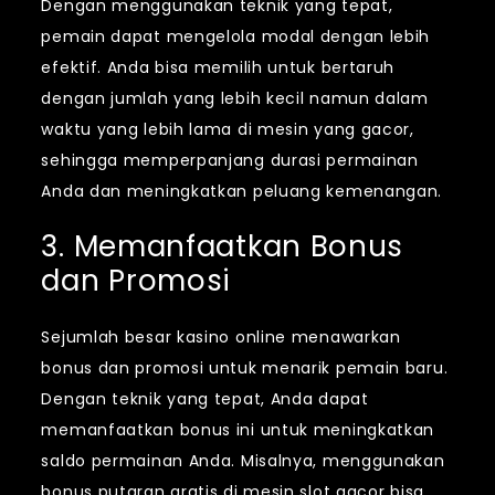
Dengan menggunakan teknik yang tepat,
pemain dapat mengelola modal dengan lebih
efektif. Anda bisa memilih untuk bertaruh
dengan jumlah yang lebih kecil namun dalam
waktu yang lebih lama di mesin yang gacor,
sehingga memperpanjang durasi permainan
Anda dan meningkatkan peluang kemenangan.
3. Memanfaatkan Bonus
dan Promosi
Sejumlah besar kasino online menawarkan
bonus dan promosi untuk menarik pemain baru.
Dengan teknik yang tepat, Anda dapat
memanfaatkan bonus ini untuk meningkatkan
saldo permainan Anda. Misalnya, menggunakan
bonus putaran gratis di mesin slot gacor bisa