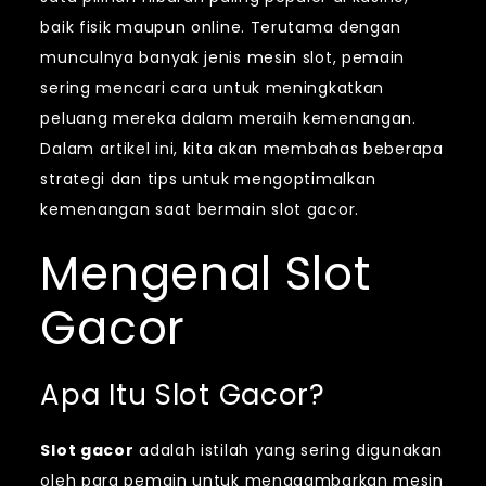
baik fisik maupun online. Terutama dengan
munculnya banyak jenis mesin slot, pemain
sering mencari cara untuk meningkatkan
peluang mereka dalam meraih kemenangan.
Dalam artikel ini, kita akan membahas beberapa
strategi dan tips untuk mengoptimalkan
kemenangan saat bermain slot gacor.
Mengenal Slot
Gacor
Apa Itu Slot Gacor?
Slot gacor
adalah istilah yang sering digunakan
oleh para pemain untuk menggambarkan mesin