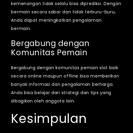
kemenangan tidak selalu bisa diprediksi. Dengan
bermain secara sabar dan tidak terburu-buru,
Anda dapat meningkatkan pengalaman
bermain.
Bergabung dengan
Komunitas Pemain
Bergabung dengan komunitas pemain slot baik
secara online maupun offline bisa memberikan
banyak informasi dan pengalaman berharga.
Anda bisa belajar dari strategi dan tips yang
dibagikan oleh anggota lain.
Kesimpulan