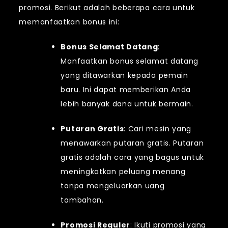
promosi. Berikut adalah beberapa cara untuk
memanfaatkan bonus ini:
Bonus Selamat Datang
:
Manfaatkan bonus selamat datang
yang ditawarkan kepada pemain
baru. Ini dapat memberikan Anda
lebih banyak dana untuk bermain.
Putaran Gratis
: Cari mesin yang
menawarkan putaran gratis. Putaran
gratis adalah cara yang bagus untuk
meningkatkan peluang menang
tanpa mengeluarkan uang
tambahan.
Promosi Reguler
: Ikuti promosi yang