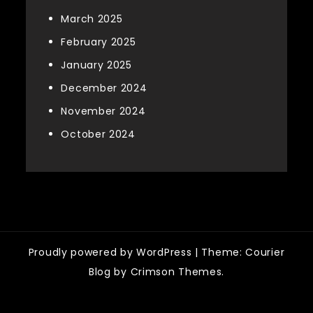
March 2025
February 2025
January 2025
December 2024
November 2024
October 2024
Proudly powered by WordPress
|
Theme: Courier
Blog by Crimson Themes.