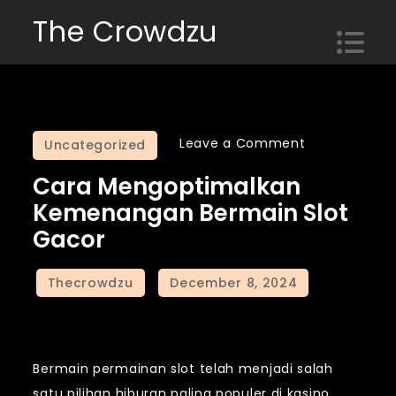
Skip
The Crowdzu
to
content
on
Leave a Comment
Uncategorized
Cara
Cara Mengoptimalkan
Mengoptimal
Kemenangan Bermain Slot
Kemenangan
Gacor
Bermain
Slot
Gacor
Bermain permainan slot telah menjadi salah
satu pilihan hiburan paling populer di kasino,