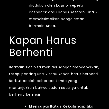
diadakan oleh kasino, seperti
cashback atau bonus setoran, untuk
memaksimalkan pengalaman
bermain Anda.
Kapan Harus
Berhenti
Bermain slot bisa menjadi sangat mendebarkan,
tetapi penting untuk tahu kapan harus berhenti.
Berikut adalah beberapa tanda yang
menunjukkan bahwa sudah saatnya untuk
berhenti bermain:
Mencapai Batas Kekalahan
: Jika