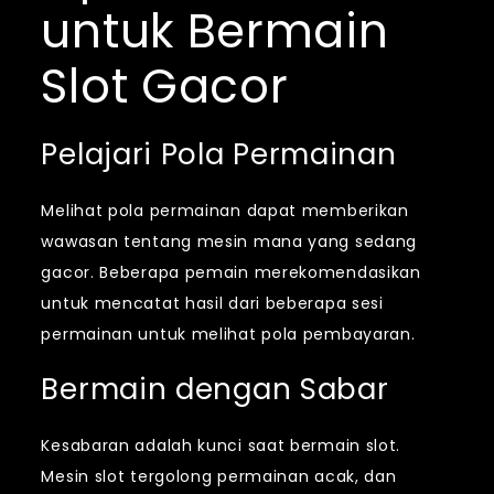
untuk Bermain
Slot Gacor
Pelajari Pola Permainan
Melihat pola permainan dapat memberikan
wawasan tentang mesin mana yang sedang
gacor. Beberapa pemain merekomendasikan
untuk mencatat hasil dari beberapa sesi
permainan untuk melihat pola pembayaran.
Bermain dengan Sabar
Kesabaran adalah kunci saat bermain slot.
Mesin slot tergolong permainan acak, dan