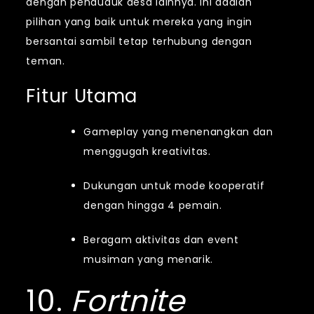
dengan penduduk desa lainnya. Ini adalah
pilihan yang baik untuk mereka yang ingin
bersantai sambil tetap terhubung dengan
teman.
Fitur Utama
Gameplay yang menenangkan dan
menggugah kreativitas.
Dukungan untuk mode kooperatif
dengan hingga 4 pemain.
Beragam aktivitas dan event
musiman yang menarik.
10.
Fortnite