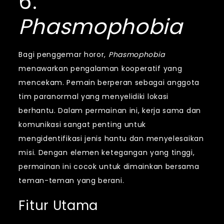
6.
Phasmophobia
Bagi penggemar horor,
Phasmophobia
menawarkan pengalaman kooperatif yang
mencekam. Pemain berperan sebagai anggota
tim paranormal yang menyelidiki lokasi
berhantu. Dalam permainan ini, kerja sama dan
komunikasi sangat penting untuk
mengidentifikasi jenis hantu dan menyelesaikan
misi. Dengan elemen ketegangan yang tinggi,
permainan ini cocok untuk dimainkan bersama
teman-teman yang berani.
Fitur Utama