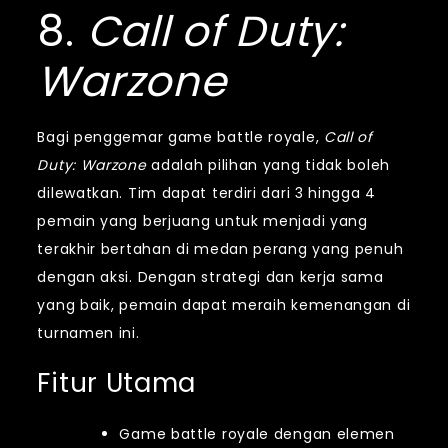
8.
Call of Duty:
Warzone
Bagi penggemar game battle royale,
Call of
Duty: Warzone
adalah pilihan yang tidak boleh
dilewatkan. Tim dapat terdiri dari 3 hingga 4
pemain yang berjuang untuk menjadi yang
terakhir bertahan di medan perang yang penuh
dengan aksi. Dengan strategi dan kerja sama
yang baik, pemain dapat meraih kemenangan di
turnamen ini.
Fitur Utama
Game battle royale dengan elemen