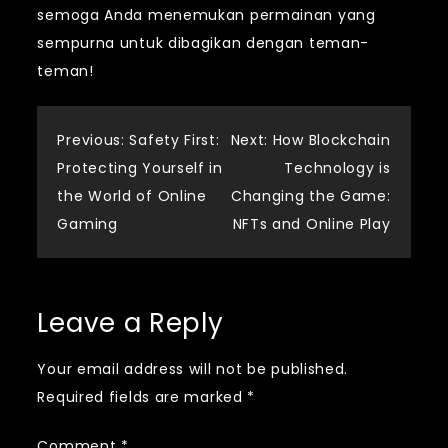
semoga Anda menemukan permainan yang
sempurna untuk dibagikan dengan teman-
teman!
Post
Previous:
Safety First:
Next:
How Blockchain
Protecting Yourself in
Technology is
navigation
the World of Online
Changing the Game:
Gaming
NFTs and Online Play
Leave a Reply
Your email address will not be published.
Required fields are marked
*
Comment
*