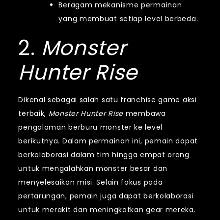
Beragam mekanisme permainan
yang membuat setiap level berbeda.
2.
Monster
Hunter Rise
Dikenal sebagai salah satu franchise game aksi
terbaik,
Monster Hunter Rise
membawa
pengalaman berburu monster ke level
berikutnya. Dalam permainan ini, pemain dapat
berkolaborasi dalam tim hingga empat orang
untuk mengalahkan monster besar dan
menyelesaikan misi. Selain fokus pada
pertarungan, pemain juga dapat berkolaborasi
untuk merakit dan meningkatkan gear mereka.