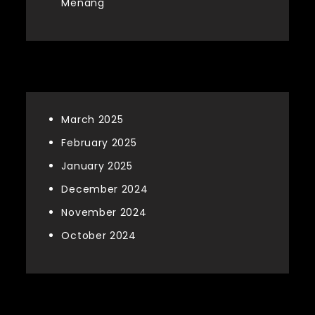
Menang
Archives
March 2025
February 2025
January 2025
December 2024
November 2024
October 2024