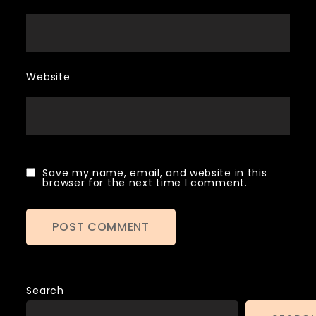
Website
Save my name, email, and website in this
browser for the next time I comment.
Search