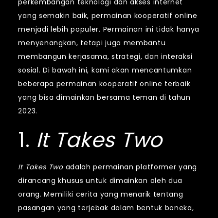
perkembangan teknologi dan akses internet
in
yang semakin baik, permainan kooperatif online
2023
menjadi lebih populer. Permainan ini tidak hanya
menyenangkan, tetapi juga membantu
membangun kerjasama, strategi, dan interaksi
sosial. Di bawah ini, kami akan mencantumkan
beberapa permainan kooperatif online terbaik
yang bisa dimainkan bersama teman di tahun
2023.
1.
It Takes Two
It Takes Two
adalah permainan platformer yang
dirancang khusus untuk dimainkan oleh dua
orang. Memiliki cerita yang menarik tentang
pasangan yang terjebak dalam bentuk boneka,