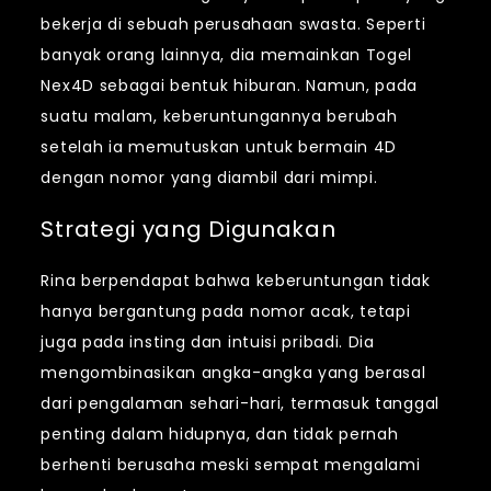
bekerja di sebuah perusahaan swasta. Seperti
banyak orang lainnya, dia memainkan Togel
Nex4D sebagai bentuk hiburan. Namun, pada
suatu malam, keberuntungannya berubah
setelah ia memutuskan untuk bermain 4D
dengan nomor yang diambil dari mimpi.
Strategi yang Digunakan
Rina berpendapat bahwa keberuntungan tidak
hanya bergantung pada nomor acak, tetapi
juga pada insting dan intuisi pribadi. Dia
mengombinasikan angka-angka yang berasal
dari pengalaman sehari-hari, termasuk tanggal
penting dalam hidupnya, dan tidak pernah
berhenti berusaha meski sempat mengalami