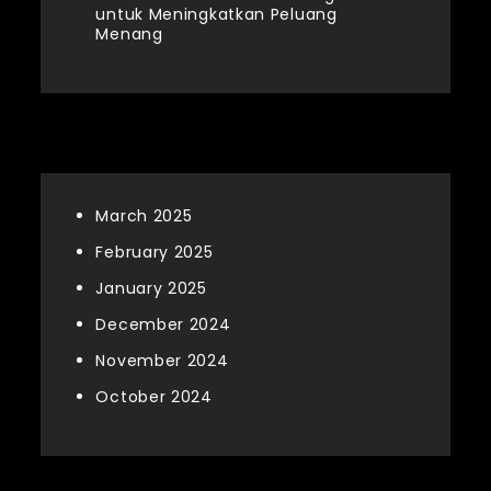
untuk Meningkatkan Peluang
Menang
Archives
March 2025
February 2025
January 2025
December 2024
November 2024
October 2024