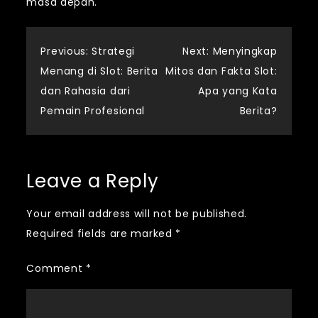
masa depan.
Post
Previous:
Strategi
Next:
Menyingkap
Menang di Slot: Berita
Mitos dan Fakta Slot:
navigation
dan Rahasia dari
Apa yang Kata
Pemain Profesional
Berita?
Leave a Reply
Your email address will not be published.
Required fields are marked
*
Comment
*