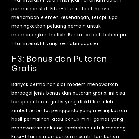
fitur interaktif telah menjadi hal umum dalam
permainan slot. Fitur-fitur ini tidak hanya
menambah elemen kesenangan, tetapi juga
meningkatkan peluang pemain untuk
memenangkan hadiah. Berikut adalah beberapa
fitur interaktif yang semakin populer:
H3: Bonus dan Putaran
Gratis
Banyak permainan slot modern menawarkan
berbagai jenis bonus dan putaran gratis. Ini bisa
berupa putaran gratis yang diaktifkan oleh
simbol tertentu, pengganda yang meningkatkan
hasil permainan, atau bonus mini-games yang
menawarkan peluang tambahan untuk menang.
Fitur-fitur ini memberikan insentif tambahan