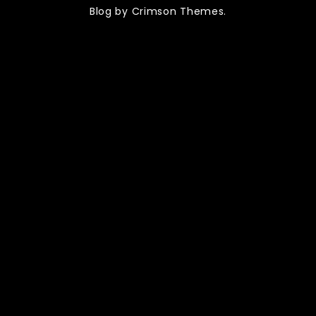
Blog by Crimson Themes.