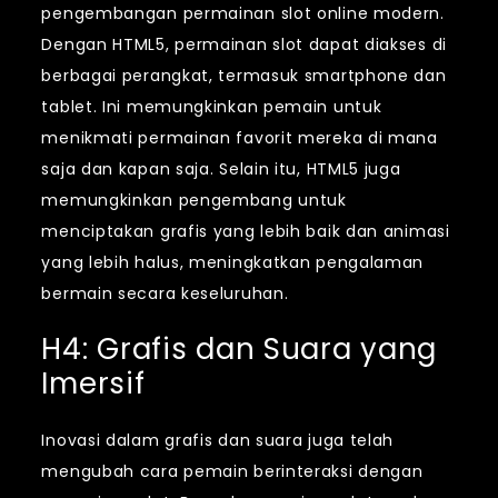
pengembangan permainan slot online modern.
Dengan HTML5, permainan slot dapat diakses di
berbagai perangkat, termasuk smartphone dan
tablet. Ini memungkinkan pemain untuk
menikmati permainan favorit mereka di mana
saja dan kapan saja. Selain itu, HTML5 juga
memungkinkan pengembang untuk
menciptakan grafis yang lebih baik dan animasi
yang lebih halus, meningkatkan pengalaman
bermain secara keseluruhan.
H4: Grafis dan Suara yang
Imersif
Inovasi dalam grafis dan suara juga telah
mengubah cara pemain berinteraksi dengan