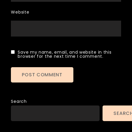
Website
Save my name, email, and website in this
browser for the next time I comment.
Search
SEARC