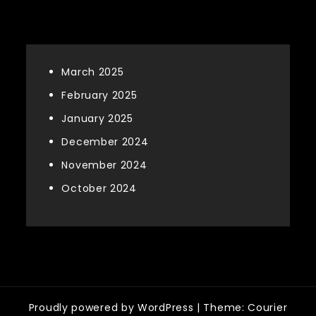
Archives
March 2025
February 2025
January 2025
December 2024
November 2024
October 2024
Proudly powered by WordPress
|
Theme: Courier