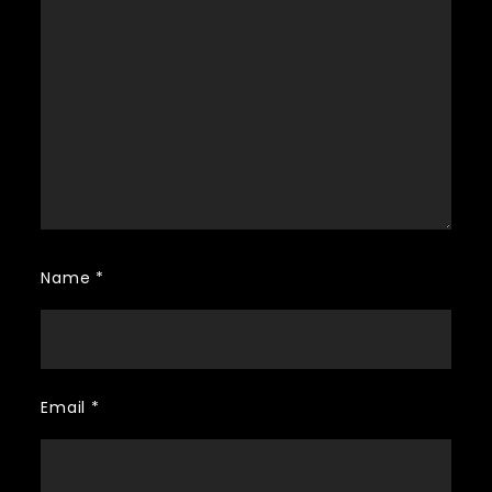
Name
*
Email
*