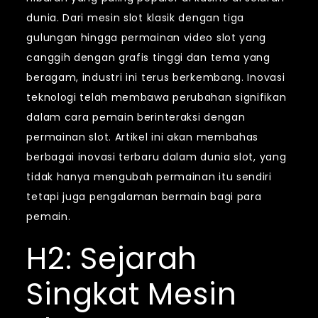
dunia. Dari mesin slot klasik dengan tiga
gulungan hingga permainan video slot yang
canggih dengan grafis tinggi dan tema yang
beragam, industri ini terus berkembang. Inovasi
teknologi telah membawa perubahan signifikan
dalam cara pemain berinteraksi dengan
permainan slot. Artikel ini akan membahas
berbagai inovasi terbaru dalam dunia slot, yang
tidak hanya mengubah permainan itu sendiri
tetapi juga pengalaman bermain bagi para
pemain.
H2: Sejarah
Singkat Mesin