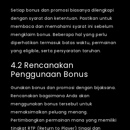
Setiap bonus dan promosi biasanya dilengkapi
dengan syarat dan ketentuan. Pastikan untuk
membaca dan memahami syarat ini sebelum
mengklaim bonus. Beberapa hal yang perlu
diperhatikan termasuk batas waktu, permainan
yang eligible, serta persyaratan taruhan.
4.2 Rencanakan
Penggunaan Bonus
Gunakan bonus dan promosi dengan bijaksana.
Rencanakan bagaimana Anda akan
menggunakan bonus tersebut untuk
memaksimalkan peluang menang.
Pertimbangkan permainan mana yang memiliki
tingkat RTP (Return to Player) tinggi dan