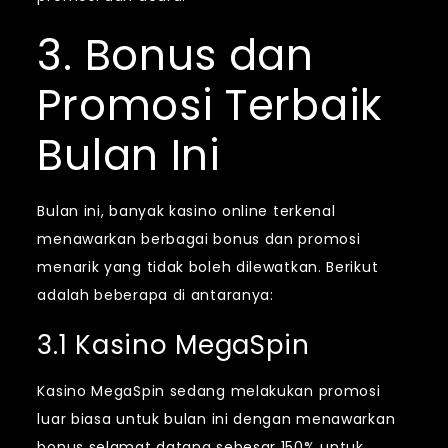
3. Bonus dan
Promosi Terbaik
Bulan Ini
Bulan ini, banyak kasino online terkenal
menawarkan berbagai bonus dan promosi
menarik yang tidak boleh dilewatkan. Berikut
adalah beberapa di antaranya:
3.1 Kasino MegaSpin
Kasino MegaSpin sedang melakukan promosi
luar biasa untuk bulan ini dengan menawarkan
bonus selamat datang sebesar 150% untuk