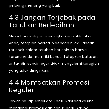
peluang menang yang baik.
4.3 Jangan Terjebak pada
Taruhan Berlebihan
Meski bonus dapat meningkatkan saldo akun
Anda, tetaplah bertaruh dengan bijak. Jangan
terjebak dalam taruhan berlebihan hanya
karena Anda memiliki bonus. Tetapkan batasan
untuk diri sendiri agar tidak mengalami kerugian
yang tidak diinginkan.
4.4 Manfaatkan Promosi
Reguler
Jawab setiap email atau notifikasi dari kasino
mengenai promosi dan bonus baru. Kasino