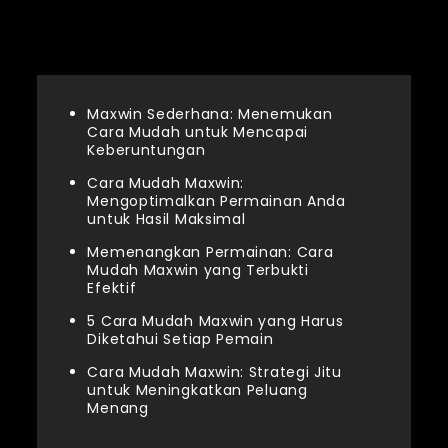
Recent Posts
Maxwin Sederhana: Menemukan
Cara Mudah untuk Mencapai
Keberuntungan
Cara Mudah Maxwin:
Mengoptimalkan Permainan Anda
untuk Hasil Maksimal
Memenangkan Permainan: Cara
Mudah Maxwin yang Terbukti
Efektif
5 Cara Mudah Maxwin yang Harus
Diketahui Setiap Pemain
Cara Mudah Maxwin: Strategi Jitu
untuk Meningkatkan Peluang
Menang