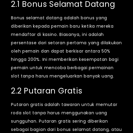
2.1 Bonus Selamat Datang
Bonus selamat datang adalah bonus yang
diberikan kepada pemain baru ketika mereka
mendaftar di kasino. Biasanya, ini adalah
persentase dari setoran pertama yang dilakukan
oleh pemain dan dapat berkisar antara 50%
hingga 200%. Ini memberikan kesempatan bagi
pemain untuk mencoba berbagai permainan
slot tanpa harus mengeluarkan banyak uang.
2.2 Putaran Gratis
Putaran gratis adalah tawaran untuk memutar
roda slot tanpa harus menggunakan uang
sungguhan. Putaran gratis sering diberikan
sebagai bagian dari bonus selamat datang, atau