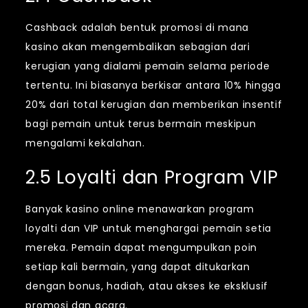
Cashback adalah bentuk promosi di mana
kasino akan mengembalikan sebagian dari
kerugian yang dialami pemain selama periode
tertentu. Ini biasanya berkisar antara 10% hingga
20% dari total kerugian dan memberikan insentif
bagi pemain untuk terus bermain meskipun
mengalami kekalahan.
2.5 Loyalti dan Program VIP
Banyak kasino online menawarkan program
loyalti dan VIP untuk menghargai pemain setia
mereka. Pemain dapat mengumpulkan poin
setiap kali bermain, yang dapat ditukarkan
dengan bonus, hadiah, atau akses ke eksklusif
promosi dan acara.