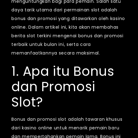
menguntungkan bagi para pemain. Salah satu
daya tarik utama dari permainan slot adalah
bonus dan promosi yang ditawarkan oleh kasino
online. Dalam artikel ini, kita akan membahas
berita slot terkini mengenai bonus dan promosi
terbaik untuk bulan ini, serta cara
memanfaatkannya secara maksimal.
1. Apa itu Bonus
dan Promosi
Slot?
Bonus dan promosi slot adalah tawaran khusus
dari kasino online untuk menarik pemain baru
dan mempertahankan pemain lama. Bonus ini